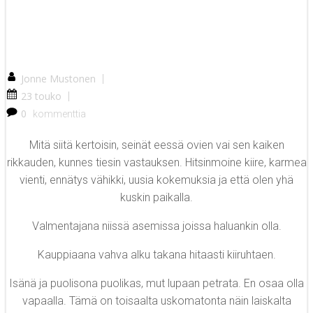
Jonne Mustonen
|
23 touko
|
0
kommenttia
Mitä siitä kertoisin, seinät eessä ovien vai sen kaiken
rikkauden, kunnes tiesin vastauksen. Hitsinmoine kiire, karmea
vienti, ennätys vähikki, uusia kokemuksia ja että olen yhä
kuskin paikalla.
Valmentajana niissä asemissa joissa haluankin olla.
Kauppiaana vahva alku takana hitaasti kiiruhtaen.
Isänä ja puolisona puolikas, mut lupaan petrata. En osaa olla
vapaalla. Tämä on toisaalta uskomatonta näin laiskalta