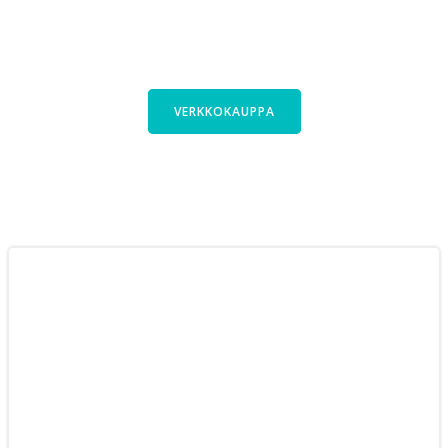
Kauttani saa polkupyörät laajasta
Cyclinfactoryn valikoimasta. Tutustu
pyöriimme verkkokaupassa.
VERKKOKAUPPA