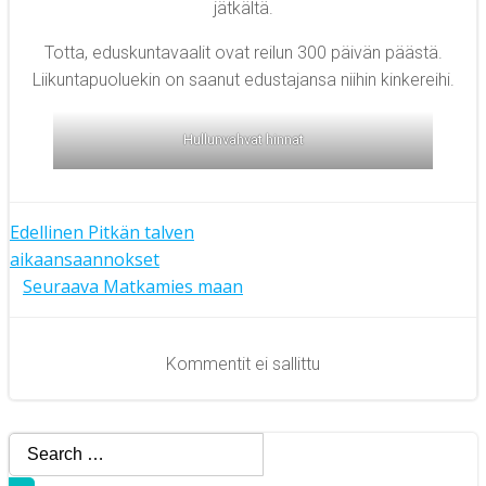
jätkältä.
Totta, eduskuntavaalit ovat reilun 300 päivän päästä.
Liikuntapuoluekin on saanut edustajansa niihin kinkereihi.
Hullunvahvat hinnat
Artikkelien
Edellinen
Pitkän talven
aikaansaannokset
Artikkelien
selaus
Seuraava
Matkamies maan
selaus
Kommentit ei sallittu
Search
for: