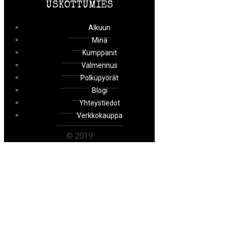
USKOTTUMIES
Alkuun
Minä
Kumppanit
Valmennus
Polkupyörät
Blogi
Yhteystiedot
Verkkokauppa
© 2019