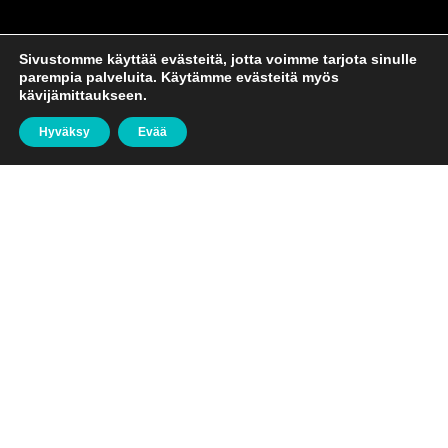
Sivustomme käyttää evästeitä, jotta voimme tarjota sinulle
parempia palveluita. Käytämme evästeitä myös
kävijämittaukseen.
Hyväksy
Evää
JONNE MUSTONEN.
VALMENTAJA I
MANAGERI.