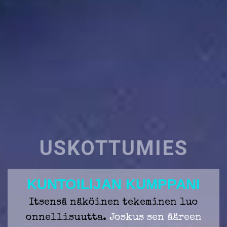
USKOTTUMIES
KUNTOILIJAN KUMPPANI
Itsensä näköinen tekeminen luo
onnellisuutta.
Joskus sen ääreen