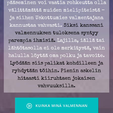
pääseminen voi vaatia rohkeutta olla
välittämättä muiden mielipiteistä –
ja siihen Uskottumies valmentajana
kannustaa vahvasti.
Siksi kanssani
valmennuksen tuloksena syntyy
parempia ihmisiä.
Lajilla, iällä tai
lähtötasolla ei ole merkitystä, vain
halulla löytää oma polku ja tavoite.
Lyödään siis palikat kohdilleen ja
ryhdytään töihin. Pienin askelin
hitaasti kiiruhtaen jokaisen
vahvuuksilla.
KUINKA MINÄ VALMENNAN