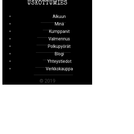
USKOTTUMIES
Alkuun
Minä
Kumppanit
Valmennus
Polkupyörät
Blogi
Yhteystiedot
Verkkokauppa
© 2019