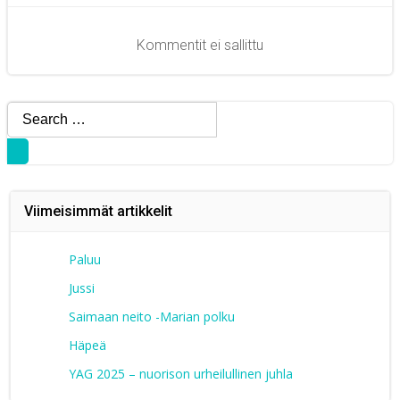
selaus
Kommentit ei sallittu
Search
for:
Viimeisimmät artikkelit
Paluu
Jussi
Saimaan neito -Marian polku
Häpeä
YAG 2025 – nuorison urheilullinen juhla