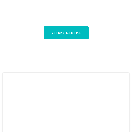
Kauttani saa polkupyörät laajasta
Cyclinfactoryn valikoimasta. Tutustu
pyöriimme verkkokaupassa.
VERKKOKAUPPA