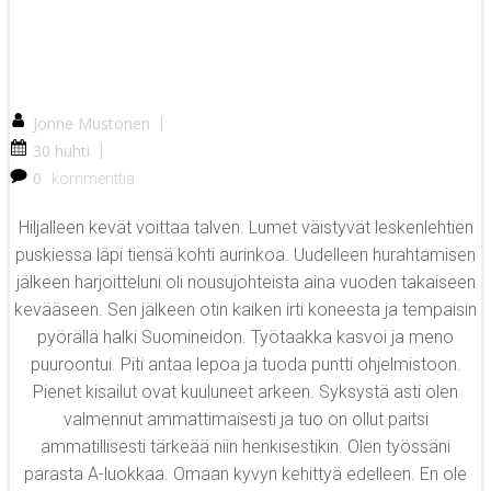
Jonne Mustonen
|
30 huhti
|
0
kommenttia
Hiljalleen kevät voittaa talven. Lumet väistyvät leskenlehtien
puskiessa läpi tiensä kohti aurinkoa. Uudelleen hurahtamisen
jälkeen harjoitteluni oli nousujohteista aina vuoden takaiseen
kevääseen. Sen jälkeen otin kaiken irti koneesta ja tempaisin
pyörällä halki Suomineidon. Työtaakka kasvoi ja meno
puuroontui. Piti antaa lepoa ja tuoda puntti ohjelmistoon.
Pienet kisailut ovat kuuluneet arkeen. Syksystä asti olen
valmennut ammattimaisesti ja tuo on ollut paitsi
ammatillisesti tärkeää niin henkisestikin. Olen työssäni
parasta A-luokkaa. Omaan kyvyn kehittyä edelleen. En ole