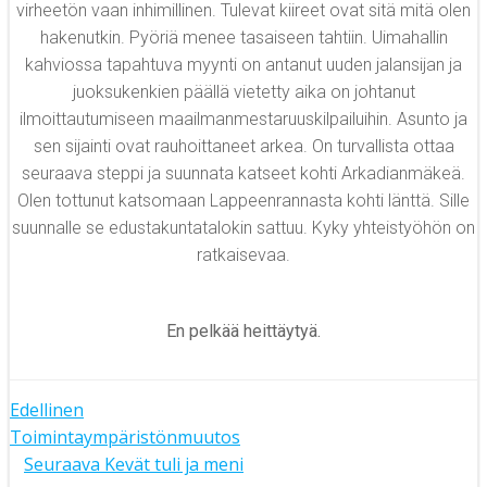
virheetön vaan inhimillinen. Tulevat kiireet ovat sitä mitä olen
hakenutkin. Pyöriä menee tasaiseen tahtiin. Uimahallin
kahviossa tapahtuva myynti on antanut uuden jalansijan ja
juoksukenkien päällä vietetty aika on johtanut
ilmoittautumiseen maailmanmestaruuskilpailuihin. Asunto ja
sen sijainti ovat rauhoittaneet arkea. On turvallista ottaa
seuraava steppi ja suunnata katseet kohti Arkadianmäkeä.
Olen tottunut katsomaan Lappeenrannasta kohti länttä. Sille
suunnalle se edustakuntatalokin sattuu. Kyky yhteistyöhön on
ratkaisevaa.
En pelkää heittäytyä.
Artikkelien
Edellinen
Toimintaympäristönmuutos
Artikkelien
selaus
Seuraava
Kevät tuli ja meni