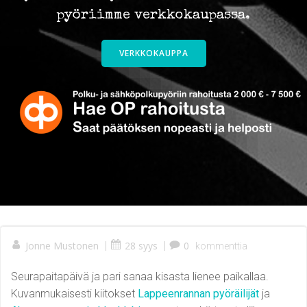
pyöriimme verkkokaupassa.
VERKKOKAUPPA
Jonne Mustonen
|
28 syys
|
0
kommenttia
Seurapaitapäivä ja pari sanaa kisasta lienee paikallaa.
Kuvanmukaisesti kiitokset
Lappeenrannan pyöräilijät
ja