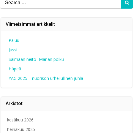
Search
for:
Viimeisimmät artikkelit
Paluu
Jussi
Saimaan neito -Marian polku
Häpeä
YAG 2025 – nuorison urheilullinen juhla
Arkistot
kesäkuu 2026
heinäkuu 2025