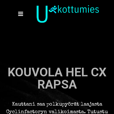
Skip
to
content
KOUVOLA HEL CX
RAPSA
Kauttani saa polkupyörät laajasta
Cyclinfactoryn valikoimasta. Tutustu