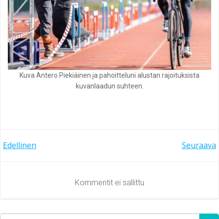
Kuva Antero Piekiäinen ja pahoitteluni alustan rajoituksista
kuvanlaadun suhteen.
Artikkelien
Artikkelien
Edellinen
Seuraava
selaus
selaus
Kommentit ei sallittu