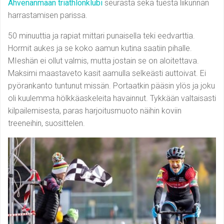
Ahvenanmaan triathlonklubi
seurasta sekä tuesta liikunnan
harrastamisen parissa.
50 minuuttia ja rapiat mittari punaisella teki eedvarttia.
Hormit aukes ja se koko aamun kutina saatiin pihalle.
MIeshän ei ollut valmis, mutta jostain se on aloitettava.
Maksimi maastaveto kasit aamulla selkeästi auttoivat. Ei
pyörankanto tuntunut missän. Portaatkin pääsin ylös ja joku
oli kuulemma hölkkäaskeleita havainnut. Tykkään valtaisasti
kilpailemisesta, paras harjoitusmuoto näihin koviin
treeneihin, suosittelen.