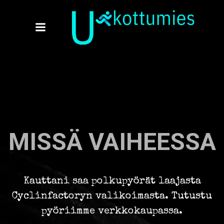
Skip
to
content
MISSÄ VAIHEESSA
Kauttani saa polkupyörät laajasta
Cyclinfactoryn valikoimasta. Tutustu
pyöriimme verkkokaupassa.