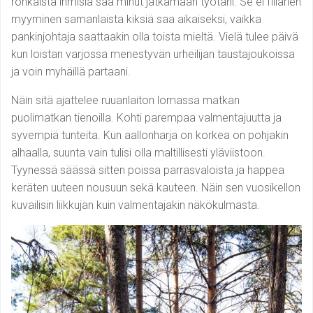
rohkaista ihmisiä saa minut jatkamaan työtäni. Se ei fillarien
myyminen samanlaista kiksiä saa aikaiseksi, vaikka
pankinjohtaja saattaakin olla toista mieltä. Vielä tulee päivä
kun loistan varjossa menestyvän urheilijan taustajoukoissa
ja voin myhäillä partaani.
Näin sitä ajattelee ruuanlaiton lomassa matkan
puolimatkan tienoilla. Kohti parempaa valmentajuutta ja
syvempiä tunteita. Kun aallonharja on korkea on pohjakin
alhaalla, suunta vain tulisi olla maltillisesti yläviistoon.
Tyynessä säässä sitten poissa parrasvaloista ja happea
keräten uuteen nousuun sekä kauteen. Näin sen vuosikellon
kuvailisin liikkujan kuin valmentajakin näkökulmasta.