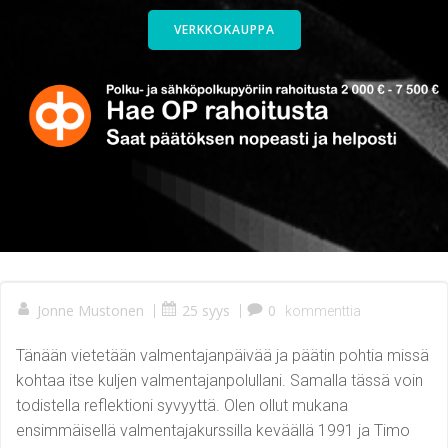
VERKKOKAUPPA
Jonne Mustonen
|
25 syys
|
0
kommenttia
Tänään vietetään valmentajanpäivää ja päätin pohtia missä
kohtaa itse kuljen valmentajanpolullani. Samalla tässä voin
todistella reflektioni syvyyttä. Olen ollut mukana
ensimmäisellä valmentajakurssilla keväällä 1991 ja Timo