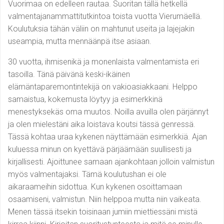
Vuorimaa on edelleen rautaa. Suoritan tällä hetkellä
valmentajanammattitutkintoa toista vuotta Vierumäellä.
Koulutuksia tähän väliin on mahtunut useita ja lajejakin
useampia, mutta mennäänpä itse asiaan.
30 vuotta, ihmisenikä ja monenlaista valmentamista eri
tasoilla. Tänä päivänä keski-ikäinen
elämäntaparemontintekijä on vakioasiakkaani. Helppo
samaistua, kokemusta löytyy ja esimerkkinä
menestyksekäs oma muutos. Noilla avuilla olen pärjännyt
ja olen mielestäni aika loistava koutsi tässä genressä.
Tässä kohtaa uraa kykenen näyttämään esimerkkiä. Ajan
kuluessa minun on kyettävä pärjäämään suullisesti ja
kirjallisesti. Ajoittunee samaan ajankohtaan jolloin valmistun
myös valmentajaksi. Tämä koulutushan ei ole
aikaraameihin sidottua. Kun kykenen osoittamaan
osaamiseni, valmistun. Niin helppoa mutta niin vaikeata.
Menen tässä itsekin toisinaan jumiin miettiessäni mistä