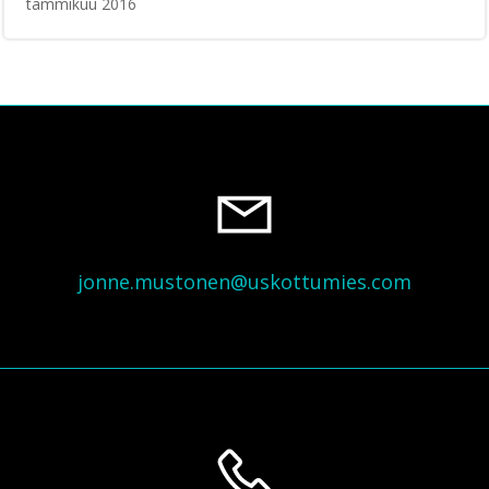
tammikuu 2016
jonne.mustonen@uskottumies.com