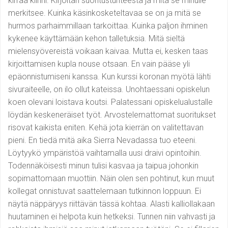
kirraa kiinni. Kirjoitan suoritustunteesta ja mitä se minulle
merkitsee. Kuinka käsinkosketeltavaa se on ja mitä se
hurmos parhaimmillaan tarkoittaa. Kuinka paljon ihminen
kykenee käyttämään kehon talletuksia. Mitä sieltä
mielensyövereistä voikaan kaivaa. Mutta ei, kesken taas
kirjoittamisen kupla nouse otsaan. En vain pääse yli
epäonnistumiseni kanssa. Kun kurssi koronan myötä lähti
sivuraiteelle, on ilo ollut kateissa. Unohtaessani opiskelun
koen olevani loistava koutsi. Palatessani opiskelualustalle
löydän keskeneräiset työt. Arvostelemattomat suoritukset
risovat kaikista eniten. Kehä jota kierrän on valitettavan
pieni. En tiedä mitä aika Sierra Nevadassa tuo eteeni.
Löytyykö ympäristöä vaihtamalla uusi draivi opintoihin.
Todennäköisesti minun tulisi kasvaa ja taipua johonkin
sopimattomaan muottiin. Näin olen sen pohtinut, kun muut
kollegat onnistuvat saattelemaan tutkinnon loppuun. Ei
näytä näppäryys riittävän tässä kohtaa. Alasti kalliollakaan
huutaminen ei helpota kuin hetkeksi. Tunnen niin vahvasti ja