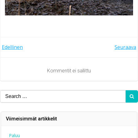
Artikkelien
Artikkelien
Edellinen
Seuraava
selaus
selaus
Kommentit ei sallittu
Search
for:
Viimeisimmät artikkelit
Paluu