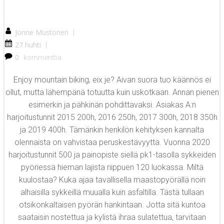
Jonne Mustonen
|
27 huhti
|
0
kommenttia
Enjoy mountain biking, eix je? Aivan suora tuo käännös ei
ollut, mutta lähempänä totuutta kuin uskotkaan. Annan pienen
esimerkin ja pähkinän pohdittavaksi. Asiakas A:n
harjoitustunnit 2015 200h, 2016 250h, 2017 300h, 2018 350h
ja 2019 400h. Tämänkin henkilön kehityksen kannalta
olennaista on vahvistaa peruskestävyyttä. Vuonna 2020
harjoitustunnit 500 ja painopiste siellä pk1-tasolla sykkeiden
pyöriessä hieman lajista riippuen 120 luokassa. Miltä
kuulostaa? Kuka ajaa tavallisella maastopyörällä noin
alhaisilla sykkeillä muualla kuin asfaltilla. Tästä tullaan
otsikonkaltaisen pyörän hankintaan. Jotta sitä kuntoa
saataisin nostettua ja kylistä ihraa sulatettua, tarvitaan