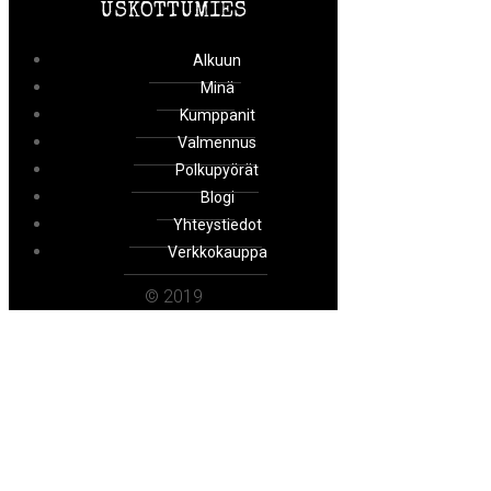
USKOTTUMIES
Alkuun
Minä
Kumppanit
Valmennus
Polkupyörät
Blogi
Yhteystiedot
Verkkokauppa
© 2019