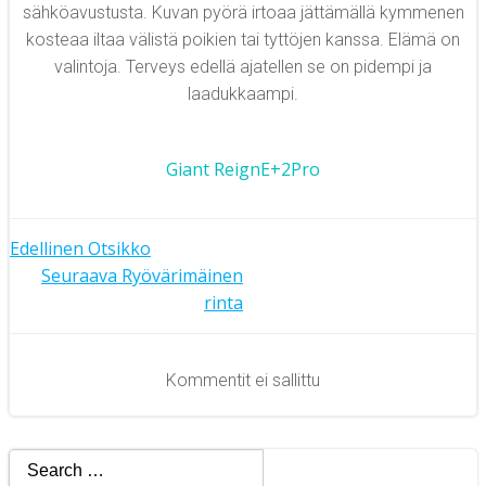
sähköavustusta. Kuvan pyörä irtoaa jättämällä kymmenen
kosteaa iltaa välistä poikien tai tyttöjen kanssa. Elämä on
valintoja. Terveys edellä ajatellen se on pidempi ja
laadukkaampi.
Giant ReignE+2Pro
Artikkelien
Edellinen
Otsikko
Artikkelien
Seuraava
Ryövärimäinen
selaus
rinta
selaus
Kommentit ei sallittu
Search