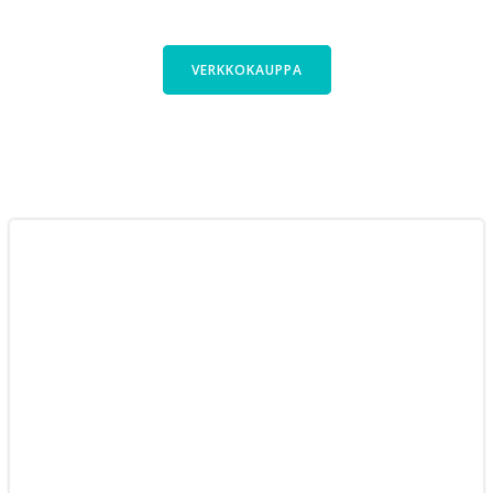
pyöriimme verkkokaupassa.
VERKKOKAUPPA