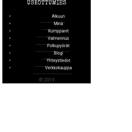
USKOTTUMIES
Alkuun
Minä
Kumppanit
Valmennus
Polkupyörät
Blogi
Yhteystiedot
Verkkokauppa
© 2019