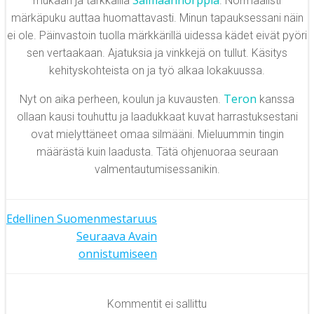
Saimaannorppia
mukaan ja tarkkailla
. Normaalisti
märkäpuku auttaa huomattavasti. Minun tapauksessani näin
ei ole. Päinvastoin tuolla märkkärillä uidessa kädet eivät pyöri
sen vertaakaan. Ajatuksia ja vinkkejä on tullut. Käsitys
kehityskohteista on ja työ alkaa lokakuussa.
Teron
Nyt on aika perheen, koulun ja kuvausten.
kanssa
ollaan kausi touhuttu ja laadukkaat kuvat harrastuksestani
ovat mielyttäneet omaa silmääni. Mieluummin tingin
määrästä kuin laadusta. Tätä ohjenuoraa seuraan
valmentautumisessanikin.
Artikkelien
Edellinen
Suomenmestaruus
Artikkelien
Seuraava
Avain
selaus
onnistumiseen
selaus
Kommentit ei sallittu