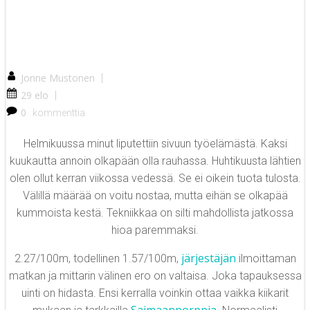
Jonne Mustonen
|
29 elo
|
0
kommenttia
Helmikuussa minut liputettiin sivuun työelämästä. Kaksi
kuukautta annoin olkapään olla rauhassa. Huhtikuusta lähtien
olen ollut kerran viikossa vedessä. Se ei oikein tuota tulosta.
Välillä määrää on voitu nostaa, mutta eihän se olkapää
kummoista kestä. Tekniikkaa on silti mahdollista jatkossa
hioa paremmaksi.
järjestäjän
2.27/100m, todellinen 1.57/100m,
ilmoittaman
matkan ja mittarin välinen ero on valtaisa. Joka tapauksessa
uinti on hidasta. Ensi kerralla voinkin ottaa vaikka kiikarit