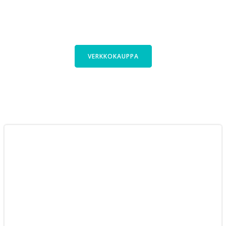
Kauttani saa polkupyörät laajasta
Cyclinfactoryn valikoimasta. Tutustu
pyöriimme verkkokaupassa.
VERKKOKAUPPA