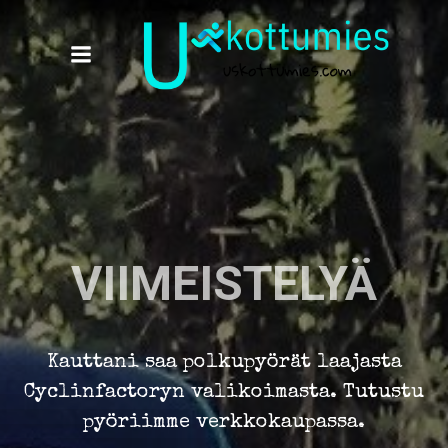
Skip
to
content
VIIMEISTELYÄ
Kauttani saa polkupyörät laajasta
Cyclinfactoryn valikoimasta. Tutustu
pyöriimme verkkokaupassa.