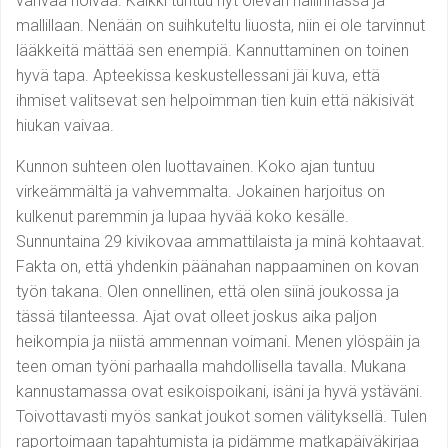
vahvaa hoivaa. Kaikki tuntuu nyt olevan hallinnassa ja
mallillaan. Nenään on suihkuteltu liuosta, niin ei ole tarvinnut
lääkkeitä mättää sen enempiä. Kannuttaminen on toinen
hyvä tapa. Apteekissa keskustellessani jäi kuva, että
ihmiset valitsevat sen helpoimman tien kuin että näkisivät
hiukan vaivaa.
Kunnon suhteen olen luottavainen. Koko ajan tuntuu
virkeämmältä ja vahvemmalta. Jokainen harjoitus on
kulkenut paremmin ja lupaa hyvää koko kesälle.
Sunnuntaina 29 kivikovaa ammattilaista ja minä kohtaavat.
Fakta on, että yhdenkin päänahan nappaaminen on kovan
työn takana. Olen onnellinen, että olen siinä joukossa ja
tässä tilanteessa. Ajat ovat olleet joskus aika paljon
heikompia ja niistä ammennan voimani. Menen ylöspäin ja
teen oman työni parhaalla mahdollisella tavalla. Mukana
kannustamassa ovat esikoispoikani, isäni ja hyvä ystäväni.
Toivottavasti myös sankat joukot somen välityksellä. Tulen
raportoimaan tapahtumista ja pidämme matkapäiväkirjaa