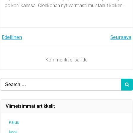
poikani kanssa. Olenkohan nyt varmasti muistanut kaiken…
Artikkelien
Artikkelien
Edellinen
Seuraava
selaus
selaus
Kommentit ei sallittu
Search
for:
Viimeisimmät artikkelit
Paluu
Jussi