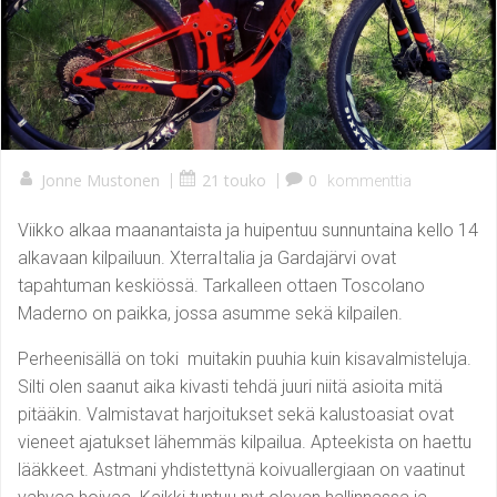
Jonne Mustonen
|
21 touko
|
0
kommenttia
Viikko alkaa maanantaista ja huipentuu sunnuntaina kello 14
alkavaan kilpailuun. XterraItalia ja Gardajärvi ovat
tapahtuman keskiössä. Tarkalleen ottaen Toscolano
Maderno on paikka, jossa asumme sekä kilpailen.
Perheenisällä on toki muitakin puuhia kuin kisavalmisteluja.
Silti olen saanut aika kivasti tehdä juuri niitä asioita mitä
pitääkin. Valmistavat harjoitukset sekä kalustoasiat ovat
vieneet ajatukset lähemmäs kilpailua. Apteekista on haettu
lääkkeet. Astmani yhdistettynä koivuallergiaan on vaatinut