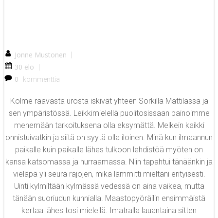
Jonne Mustonen
|
30 elo
|
0
kommenttia
Kolme raavasta urosta iskivät yhteen Sorkilla Mattilassa ja
sen ympäristössä. Leikkimielellä puolitosissaan painoimme
menemään tarkoituksena olla eksymättä. Melkein kaikki
onnistuivatkin ja siitä on syytä olla iloinen. Minä kun ilmaannun
paikalle kuin paikalle lähes tulkoon lehdistöä myöten on
kansa katsomassa ja hurraamassa. Niin tapahtui tänäänkin ja
vieläpä yli seura rajojen, mikä lämmitti mieltäni erityisesti.
Uinti kylmiltään kylmässä vedessä on aina vaikea, mutta
tänään suoriudun kunnialla. Maastopyöräilin ensimmäistä
kertaa lähes tosi mielellä. Imatralla lauantaina sitten