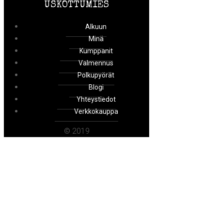
USKOTTUMIES
Alkuun
Minä
Kumppanit
Valmennus
Polkupyörät
Blogi
Yhteystiedot
Verkkokauppa
© 2019