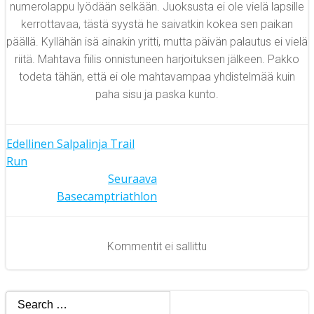
numerolappu lyödään selkään. Juoksusta ei ole vielä lapsille
kerrottavaa, tästä syystä he saivatkin kokea sen paikan
päällä. Kyllähän isä ainakin yritti, mutta päivän palautus ei vielä
riitä. Mahtava fiilis onnistuneen harjoituksen jälkeen. Pakko
todeta tähän, että ei ole mahtavampaa yhdistelmää kuin
paha sisu ja paska kunto.
Artikkelien
Edellinen
Salpalinja Trail
Run
Artikkelien
selaus
Seuraava
Basecamptriathlon
selaus
Kommentit ei sallittu
Search