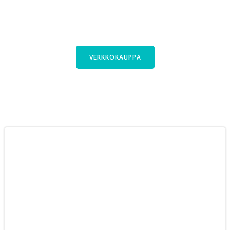
Kauttani saa polkupyörät laajasta
Cyclinfactoryn valikoimasta. Tutustu
pyöriimme verkkokaupassa.
VERKKOKAUPPA