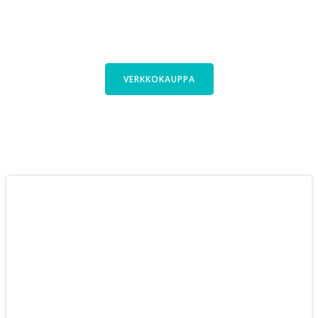
Kauttani saa polkupyörät laajasta
Cyclinfactoryn valikoimasta. Tutustu
pyöriimme verkkokaupassa.
VERKKOKAUPPA