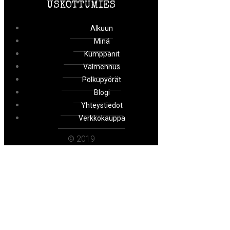
USKOTTUMIES
Alkuun
Minä
Kumppanit
Valmennus
Polkupyörät
Blogi
Yhteystiedot
Verkkokauppa
© 2019