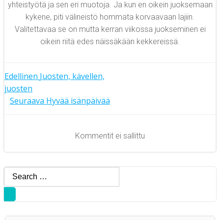
yhteistyötä ja sen eri muotoja. Ja kun en oikein juoksemaan
kykene, piti välineistö hommata korvaavaan lajiin.
Valitettavaa se on mutta kerran viikossa juokseminen ei
oikein riitä edes näissäkään kekkereissä.
Artikkelien
Edellinen
Juosten, kävellen,
juosten
Artikkelien
selaus
Seuraava
Hyvää isänpäivää
selaus
Kommentit ei sallittu
Search
for: