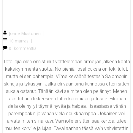
Jonne Mustonen
|
10 marras
|
0
kommenttia
Tätä lajia olen onnistunut välttelemään armeijan jälkeen kohta
kaksikymmentä vuotta. No pieniä lipsahduksia on toki tullut,
mutta ei sen pahempia. Viime keväänä testasin Salomonin
skinejä ja tykästyin. Jalka oli vaan siinä kunnossa etten sitten
suksia ostanut. Tänään kävi se miten olen pelännyt. Menen
taas tuttuun liikkeeseen tutun kauppiaan juttusille. Eiköhän
siellä ole hyllyt täynnä hyvää ja halpaa. Itseasiassa vähän
parempaakin ja vähän vielä edukkaampaa. Jokainen voi
arvata miten siinä kävi. Vaimolle ei sitten saa kertoa, tulee
muuten korville ja lujaa. Tavallaanhan tässä vain vahvistettiin