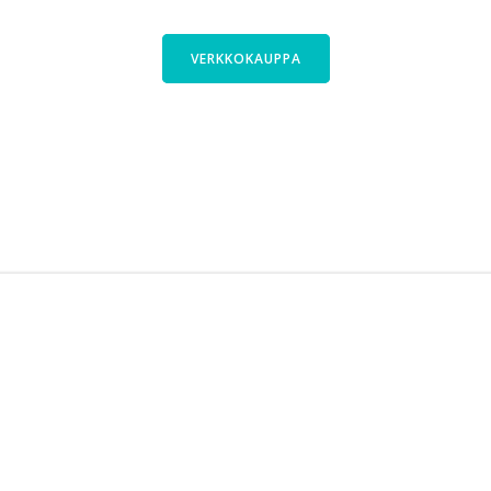
ajasta Cyclinfactoryn valikoimasta. Tutus
VERKKOKAUPPA