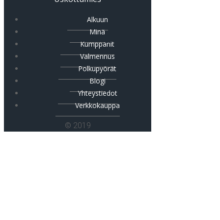
Alkuun
Minä
Kumppanit
Valmennus
Polkupyörät
Blogi
Yhteystiedot
Verkkokauppa
© 2019