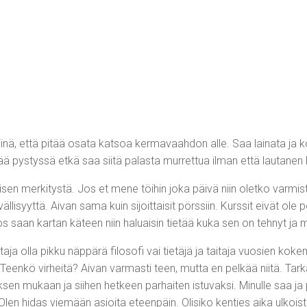
 siinä, että pitää osata katsoa kermavaahdon alle. Saa lainata 
ttää pystyssä etkä saa siitä palasta murrettua ilman että lautanen h
n merkitystä. Jos et mene töihin joka päivä niin oletko varmistan
sivällisyyttä. Aivan sama kuin sijoittaisit pörssiin. Kurssit eivät
os saan kartan käteen niin haluaisin tietää kuka sen on tehnyt ja mi
oittaja olla pikku näppärä filosofi vai tietäjä ja taitaja vuosien
 Teenkö virheitä? Aivan varmasti teen, mutta en pelkää niitä. Ta
ksen mukaan ja siihen hetkeen parhaiten istuvaksi. Minulle saa j
len hidas viemään asioita eteenpäin. Olisiko kenties aika ulkoist