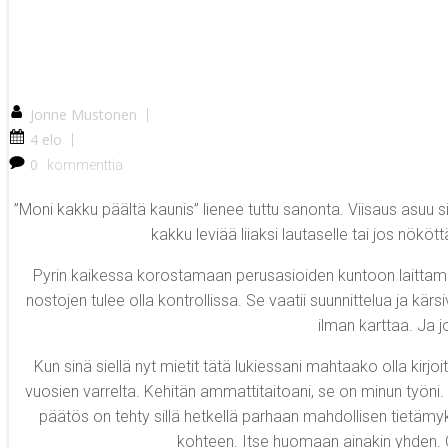
Jonne Mustonen
|
4 elo
|
0
kommenttia
”Moni kakku päältä kaunis” lienee tuttu sanonta. Viisaus asuu
kakku leviää liiaksi lautaselle tai jos nökö
Pyrin kaikessa korostamaan perusasioiden kuntoon laittamise
nostojen tulee olla kontrollissa. Se vaatii suunnittelua ja kär
ilman karttaa. Ja j
Kun sinä siellä nyt mietit tätä lukiessani mahtaako olla kirj
vuosien varrelta. Kehitän ammattitaitoani, se on minun työni.
päätös on tehty sillä hetkellä parhaan mahdollisen tietämy
kohteen. Itse huomaan ainakin yhden. O