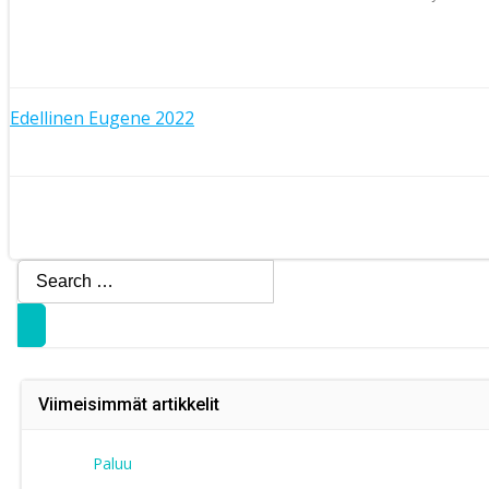
Artikkelien
Edellinen
Eugene 2022
Artikkelien
selaus
selaus
Search
for:
Viimeisimmät artikkelit
Paluu