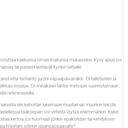
ja kostuttaa kakkunsa oman makunsa mukaiseksi. Kysy apua jos
ajoaa tai palaset lentävät kyökin lattialle.
ut että tuotanto pyörii vapaapäivänäkin. Eli talletusten ja
 ole pelkkää nousua. En minäkään lähtisi metsään suunnistamaan
llä referensseillä.
 kokemuksella niin kehoitan lukemaan muutaman muunkin tekstin
rkastellessa taaksepäin voi virheitä löytyä enemmänkin. Kukin
a pitää kertoa jos huomaat jonkin epäkohdan tai kehityksen
aa höpinäni jollekin asiansaosaavalle?