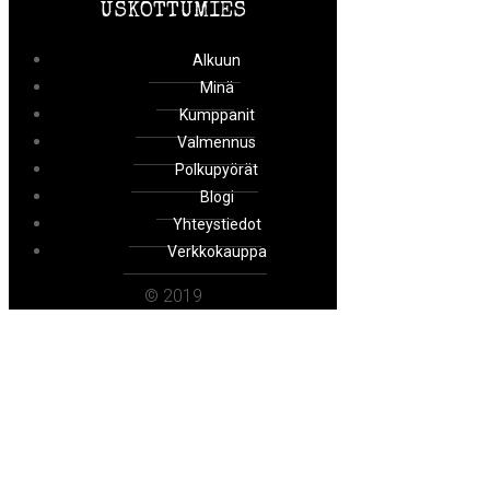
USKOTTUMIES
Alkuun
Minä
Kumppanit
Valmennus
Polkupyörät
Blogi
Yhteystiedot
Verkkokauppa
© 2019