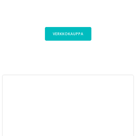
Kauttani saa polkupyörät laajasta
Cyclinfactoryn valikoimasta. Tutustu
pyöriimme verkkokaupassa.
VERKKOKAUPPA