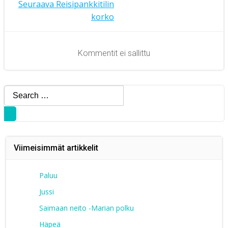
Artikkelien
selaus
Seuraava
Reisipankkitilin
korko
selaus
Kommentit ei sallittu
Search
for:
Viimeisimmät artikkelit
Paluu
Jussi
Saimaan neito -Marian polku
Häpeä