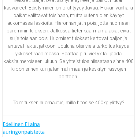
neloset. Sarjat ovat siis lyhentyneet ja painot hiukan
kasvaneet. Edistyminen on ollut tyydyttävää. Hiukan vanhalla
paikat valittavat toisinaan, mutta uutena olen käynyt
aukomassa faskioita. Hieronnan jätin pois, jotta huomaan
paremmin tuloksen. Jatkossa tietenkään nämä asiat eivät
sulje toisiaan pois. Huomiset tulokset kertovat paljon ja
antavat faktat jatkoon. Jouluna olisi vielä tarkoitus käydä
ykköset raapimassa. Saattaa piru viel yx laji jäädä
kaksinumeroiseen lukuun. Se yhteistulos hiissataan sinne 400
kiloon ennen kuin jätän muhimaan ja keskityn rasvojen
polttoon.
Toimituksen huomautus, millo hitos se 400kg ylittyy?
Artikkelien
Edellinen
Ei aina
auringonpaistetta