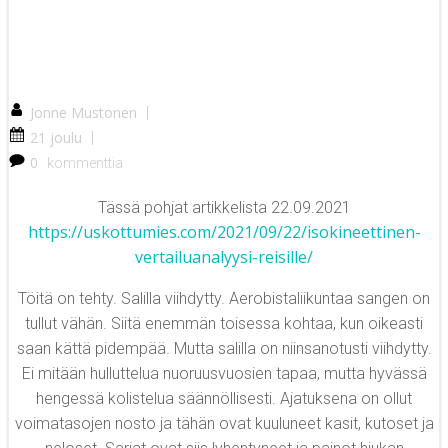
Jonne Mustonen
|
21 joulu
|
0
kommenttia
Tässä pohjat artikkelista 22.09.2021
https://uskottumies.com/2021/09/22/isokineettinen-
vertailuanalyysi-reisille/
Töitä on tehty. Salilla viihdytty. Aerobistaliikuntaa sangen on
tullut vähän. Siitä enemmän toisessa kohtaa, kun oikeasti
saan kättä pidempää. Mutta salilla on niinsanotusti viihdytty.
Ei mitään hulluttelua nuoruusvuosien tapaa, mutta hyvässä
hengessä kolistelua säännöllisesti. Ajatuksena on ollut
voimatasojen nosto ja tähän ovat kuuluneet kasit, kutoset ja