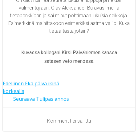
On ollut huimaa seurata lukuisia huippuja ja heidän
valmentajiaan. Olav Aleksander Bu avasi meillä
tietopankkiaan ja sai minut pohtimaan lukuisia seikkoja.
Esimerkkinä mainittakoon esimerkiksi astma vs ilo. Kuka
tietää tästä jotain?
Kuvassa kollegani Kirsi Päiväniemen kanssa
satasen veto menossa.
Artikkelien
Edellinen
Eka päivä ikinä
korkealla
Artikkelien
selaus
Seuraava
Tulipas annos
selaus
Kommentit ei sallittu