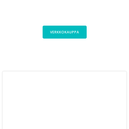
Kauttani saa polkupyörät laajasta
Cyclinfactoryn valikoimasta. Tutustu
pyöriimme verkkokaupassa.
VERKKOKAUPPA