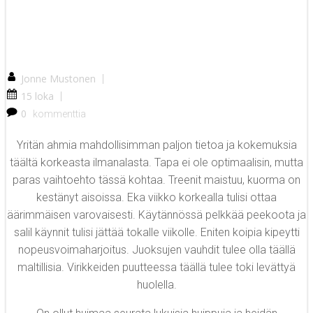
Jonne Mustonen
|
15 loka
|
0
kommenttia
Yritän ahmia mahdollisimman paljon tietoa ja kokemuksia
täältä korkeasta ilmanalasta. Tapa ei ole optimaalisin, mutta
paras vaihtoehto tässä kohtaa. Treenit maistuu, kuorma on
kestänyt aisoissa. Eka viikko korkealla tulisi ottaa
äärimmäisen varovaisesti. Käytännössä pelkkää peekoota ja
salil käynnit tulisi jättää tokalle viikolle. Eniten koipia kipeytti
nopeusvoimaharjoitus. Juoksujen vauhdit tulee olla täällä
maltillisia. Virikkeiden puutteessa täällä tulee toki levättyä
huolella.