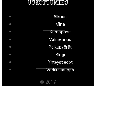
USKOTTUMIES
Alkuun
Minä
Kumppanit
Valmennus
Polkupyörät
Blogi
Yhteystiedot
Verkkokauppa
© 2019