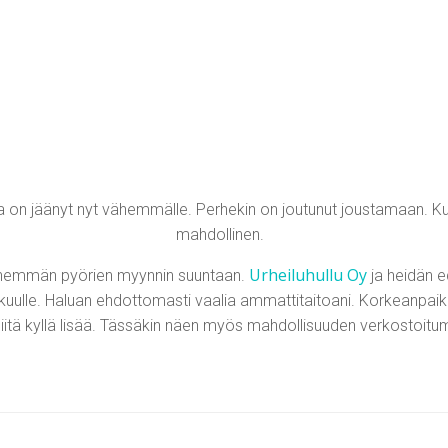
kunta on jäänyt nyt vähemmälle. Perhekin on joutunut joustamaan. K
mahdollinen.
Urheiluhullu Oy
ä enemmän pyörien myynnin suuntaan.
ja heidän 
uulle. Haluan ehdottomasti vaalia ammattitaitoani. Korkeanpaikan
siitä kyllä lisää. Tässäkin näen myös mahdollisuuden verkostoitum