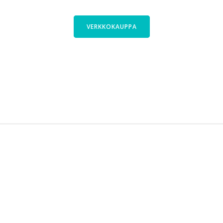
ajasta Cyclinfactoryn valikoimasta. Tutus
VERKKOKAUPPA