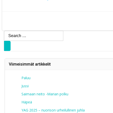
Artikkelien
Artikkelien
selaus
selaus
Search
for:
Viimeisimmät artikkelit
Paluu
Jussi
Saimaan neito -Marian polku
Häpeä
YAG 2025 – nuorison urheilullinen juhla