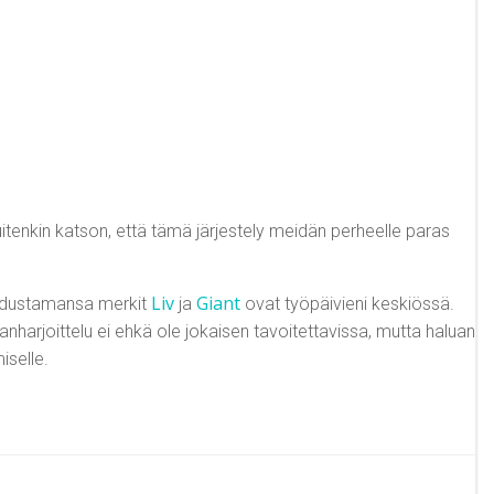
uitenkin katson, että tämä järjestely meidän perheelle paras
Liv
Giant
edustamansa merkit
ja
ovat työpäivieni keskiössä.
harjoittelu ei ehkä ole jokaisen tavoitettavissa, mutta haluan
iselle.