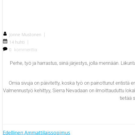
Jonne Mustonen
|
14 huhti
|
0
kommenttia
Perhe, työ ja harrastus, siinä järjestys, jolla mennään. Lii
Omia sivuja on päivitetty, koska työ on painottunut entist
Valmennustyö kehittyy, Sierra Nevadaan on ilmoittauduttu lokak
tietää 
Edellinen
Ammattilaissopimus