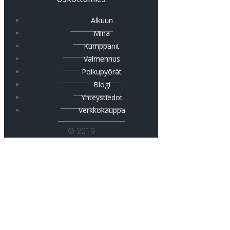
Alkuun
Minä
Kumppanit
Valmennus
Polkupyörät
Blogi
Yhteystiedot
Verkkokauppa
© 2019