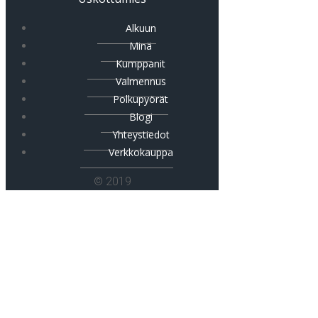
Alkuun
Minä
Kumppanit
Valmennus
Polkupyörät
Blogi
Yhteystiedot
Verkkokauppa
© 2019