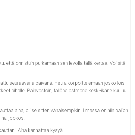
ku, että onnistuin purkamaan sen levolla tällä kertaa. Voi sitä
.
aattu seuraavana päivänä. Heti alkoi polttelemaan josko löisi
kkeet pihalle. Päinvastoin, tälläne astmane keski-ikäne kuuluu
uttaa aina, oli se sitten vähäisempikin. Ilmassa on niin paljon
ina, jookos.
auttani. Aina kannattaa kysyä.