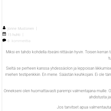
Jonne Mustonen
|
15 huhti
|
0
kommenttia
Miksi en tahdo kohdella itseäni riittävän hyvin. Toisen kerran 
t
Sieltä se perheen kanssa yhdessäolon ja leppoisan liikkumisen
miehen testipenkkiin. En mene. Säästän keuhkojani. Ei ole tämän
Onnekseni olen huomattavasti parempi valmentajana muille. On ol
ahdistusta j
Jos tarvitset apua valmentautu