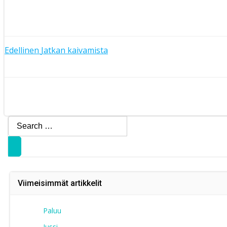
Artikkelien
Edellinen
Jatkan kaivamista
Artikkelien
selaus
selaus
Search
for:
Viimeisimmät artikkelit
Paluu
Jussi