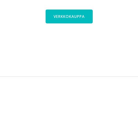
ajasta Cyclinfactoryn valikoimasta. Tutus
VERKKOKAUPPA