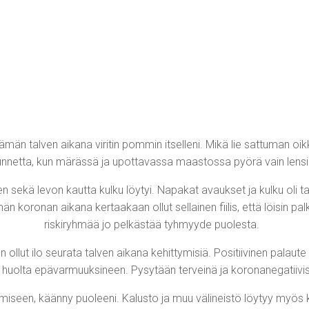
tämän talven aikana viritin pommin itselleni. Mikä lie sattuman oik
unnetta, kun märässä ja upottavassa maastossa pyörä vain lensi
 sekä levon kautta kulku löytyi. Napakat avaukset ja kulku oli t
 koronan aikana kertaakaan ollut sellainen fiilis, että löisin pal
riskiryhmää jo pelkästää tyhmyyde puolesta.
lut ilo seurata talven aikana kehittymisiä. Positiivinen palaute a
a huolta epävarmuuksineen. Pysytään terveinä ja koronanegatiivis
miseen, käänny puoleeni. Kalusto ja muu välineistö löytyy myös k