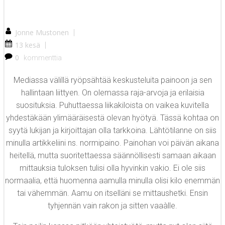
Jonne Mustonen
|
13 kesä
|
0
kommenttia
Mediassa välillä ryöpsähtää keskusteluita painoon ja sen
hallintaan liittyen. On olemassa raja-arvoja ja erilaisia
suosituksia. Puhuttaessa liikakiloista on vaikea kuvitella
yhdestäkään ylimääräisestä olevan hyötyä. Tässä kohtaa on
syytä lukijan ja kirjoittajan olla tarkkoina. Lähtötilanne on siis
minulla artikkeliini ns. normipaino. Painohan voi päivän aikana
heitellä, mutta suoritettaessa säännöllisesti samaan aikaan
mittauksia tuloksen tulisi olla hyvinkin vakio. Ei ole siis
normaalia, että huomenna aamulla minulla olisi kilo enemmän
tai vähemmän. Aamu on itselläni se mittaushetki. Ensin
tyhjennän vain rakon ja sitten vaaàlle.