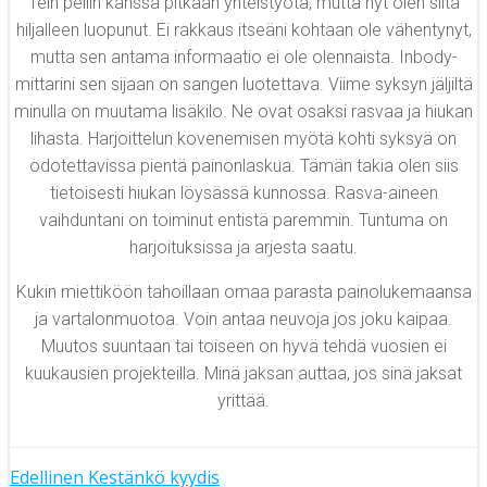
Tein peilin kanssa pitkään yhteistyötä, mutta nyt olen siitä
hiljalleen luopunut. Ei rakkaus itseäni kohtaan ole vähentynyt,
mutta sen antama informaatio ei ole olennaista. Inbody-
mittarini sen sijaan on sangen luotettava. Viime syksyn jäljiltä
minulla on muutama lisäkilo. Ne ovat osaksi rasvaa ja hiukan
lihasta. Harjoittelun kovenemisen myötä kohti syksyä on
odotettavissa pientä painonlaskua. Tämän takia olen siis
tietoisesti hiukan löysässä kunnossa. Rasva-aineen
vaihduntani on toiminut entistä paremmin. Tuntuma on
harjoituksissa ja arjesta saatu.
Kukin miettiköön tahoillaan omaa parasta painolukemaansa
ja vartalonmuotoa. Voin antaa neuvoja jos joku kaipaa.
Muutos suuntaan tai toiseen on hyvä tehdä vuosien ei
kuukausien projekteilla. Minä jaksan auttaa, jos sinä jaksat
yrittää.
Edellinen
Kestänkö kyydis