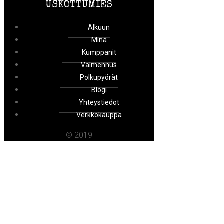
USKOTTUMIES
Alkuun
Minä
Kumppanit
Valmennus
Polkupyörät
Blogi
Yhteystiedot
Verkkokauppa
© 2019