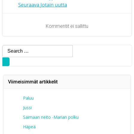
Artikkelien
Artikkelien
Seuraava
Jotain uutta
selaus
selaus
Kommentit ei sallittu
Search
for:
Viimeisimmät artikkelit
Paluu
Jussi
Saimaan neito -Marian polku
Häpeä