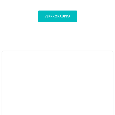
pyöriimme verkkokaupassa.
VERKKOKAUPPA