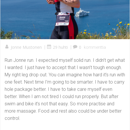
Jonne Mustonen
|
29 huhti
|
0
kommenttia
Run Jonne run. I expected myself solid run. I didn’t get what
I wanted. I just have to accept that I wasn’t tough enough.
My right leg drop out. You can imagine how hard it’s run with
one feet. Next time I’m going to be smarter. I have to carry
hole package better. I have to take care myself even
better. When I am not tired I could run properly. But after
swim and bike it’s not that easy. So more practise and
more massage. Food and rest also could be under better
control.