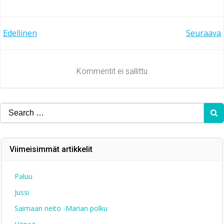
Artikkelien
Artikkelien
Edellinen
Seuraava
selaus
selaus
Kommentit ei sallittu
Search
for:
Viimeisimmät artikkelit
Paluu
Jussi
Saimaan neito -Marian polku