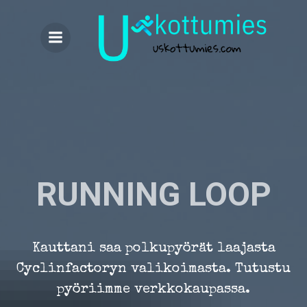
Skip
to
content
RUNNING LOOP
Kauttani saa polkupyörät laajasta
Cyclinfactoryn valikoimasta. Tutustu
pyöriimme verkkokaupassa.