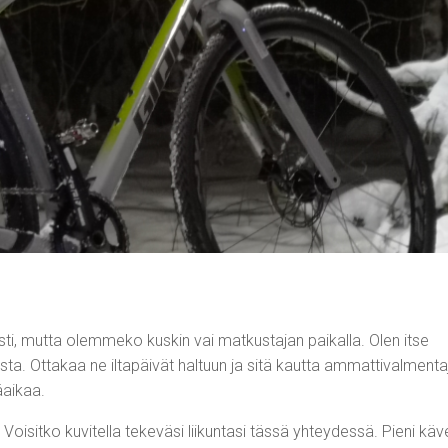
, mutta olemmeko kuskin vai matkustajan paikalla. Olen itse
. Ottakaa ne iltapäivät haltuun ja sitä kautta ammattivalmenta
äaikaa.
oisitko kuvitella tekeväsi liikuntasi tässä yhteydessä. Pieni käve