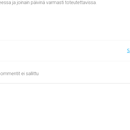
eessa ja joinain päivinä varmasti toteutettavissa.
Artikkelien
S
selaus
ommentit ei sallittu