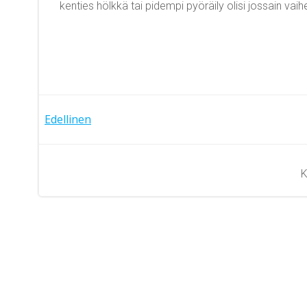
kenties hölkkä tai pidempi pyöräily olisi jossain vaih
Artikkelien
Edellinen
selaus
K