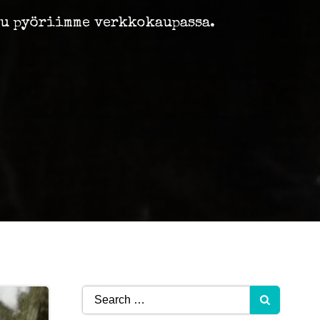
tu pyöriimme verkkokaupassa.
Search
for: