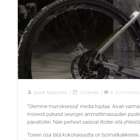
Jonne Mustonen
|
17 tammi
|
0
kommenttia
”Olemme murroksessa” media huutaa. Aivan varmasti
monesti puhunut seurojen ammattimaisuuden puolesta
päivätöihin. Näin perheet saisivat iltoihin sitä yhteist
Toinen osa tätä kokonaisuutta on työmatkaliikenne. V