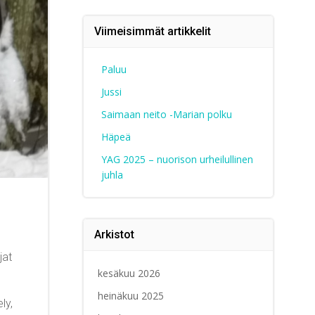
Viimeisimmät artikkelit
Paluu
Jussi
Saimaan neito -Marian polku
Häpeä
YAG 2025 – nuorison urheilullinen
juhla
Arkistot
jat
kesäkuu 2026
heinäkuu 2025
ly,