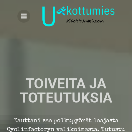
Skip
to
content
TOIVEITA JA
TOTEUTUKSIA
Kauttani saa polkupyörät laajasta
Cyclinfactoryn valikoimasta. Tutustu