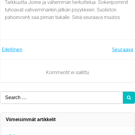
Tarkkuutta Jonne ja vähemmän herkuttelua. Sokeripommit
tuhoavat vahvemmankin jätkän psyykkeen. Suoliston
pahoinvointi saa pinnan tiukalle. Siinä seuraava muutos.
Artikkelien
Artikkelien
Edellinen
Seuraava
selaus
selaus
Kommentit ei sallittu
Search
for:
Viimeisimmät artikkelit