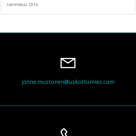
tammikuu 2016
jonne.mustonen@uskottumies.com