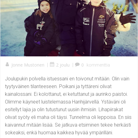
Jonne Mustonen
|
2 joulu
|
0
kommenttia
Joulupukin polvella istuessani en toivonut mitään. Olin vain
tyytyväinen tilanteeseen. Poikani ja tyttäreni olivat
kainalossani. Ei kolottanut, ei ketuttanut ja aurinko paistoi.
Olimme käyneet luistelemassa Hanhijärvellä. Ystäväni oli
esitellyt lajia ja olin tutustunut uusiin ihmisiin. Lihapiirakat
olivat syöty eli maha oli täysi. Tunnelma oli leppoisa. En siis
kaivannut mitään lisää. Se jatkuva etsiminen tekee herkästi
sokeaksi, enkä huomaa kaikkea hyvää ympärilläni.