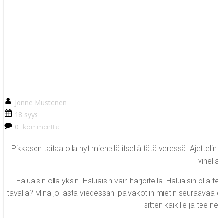
Jonne Mustonen
|
18 syys
|
0
kommenttia
Pikkasen taitaa olla nyt miehellä itsellä tätä veressä. Ajettel
viheli
Haluaisin olla yksin. Haluaisin vain harjoitella. Haluaisin olla
tavalla? Minä jo lasta viedessäni päiväkotiin mietin seuraavaa dii
sitten kaikille ja tee 