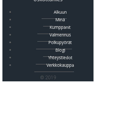
Alkuun
Minä
Kumppanit
Valmennus
Polkupyörät
Blogi
Yhteystiedot
Verkkokauppa
© 2019