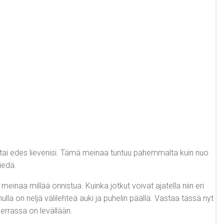
aisi tai edes lievenisi. Tämä meinaa tuntuu pahemmalta kuin nuo
iedä.
i meinaa millää onnistua. Kuinka jotkut voivat ajatella niin eri
nulla on neljä välilehteä auki ja puhelin päällä. Vastaa tässä nyt
akerrassa on levällään.