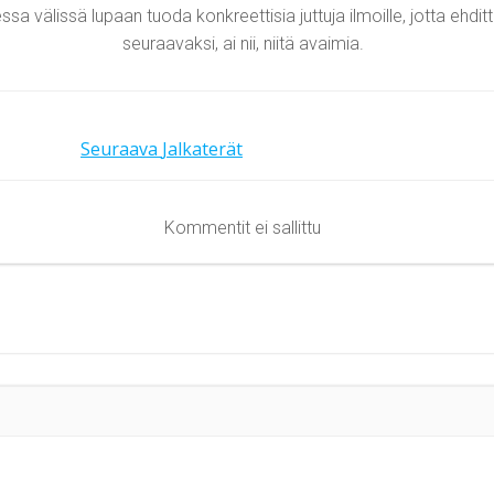
sa välissä lupaan tuoda konkreettisia juttuja ilmoille, jotta ehdit
seuraavaksi, ai nii, niitä avaimia.
Seuraava
Jalkaterät
Kommentit ei sallittu