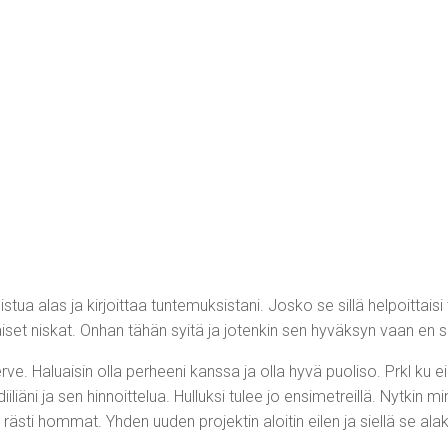
in istua alas ja kirjoittaa tuntemuksistani. Josko se sillä helpoitt
äiset niskat. Onhan tähän syitä ja jotenkin sen hyväksyn vaan en s
 terve. Haluaisin olla perheeni kanssa ja olla hyvä puoliso. Prkl ku e
liäni ja sen hinnoittelua. Hulluksi tulee jo ensimetreillä. Nytkin mi
ne rästi hommat. Yhden uuden projektin aloitin eilen ja siellä se al