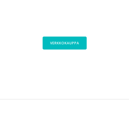
KORTISOL
ajasta Cyclinfactoryn valikoimasta. Tutus
VERKKOKAUPPA