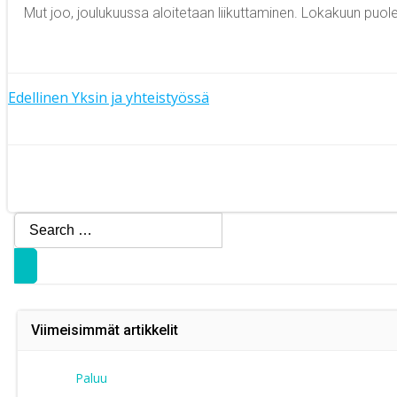
Mut joo, joulukuussa aloitetaan liikuttaminen. Lokakuun puoles
Artikkelien
Edellinen
Yksin ja yhteistyössä
Artikkelien
selaus
selaus
Search
for:
Viimeisimmät artikkelit
Paluu