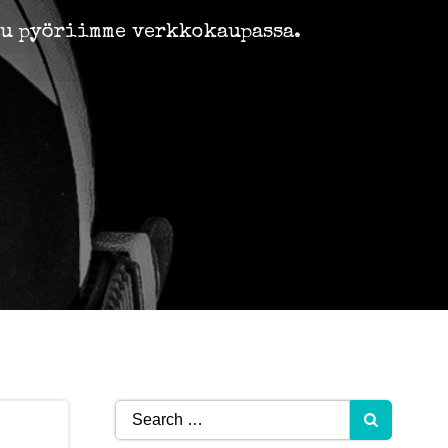
tu pyöriimme verkkokaupassa.
Search
for: