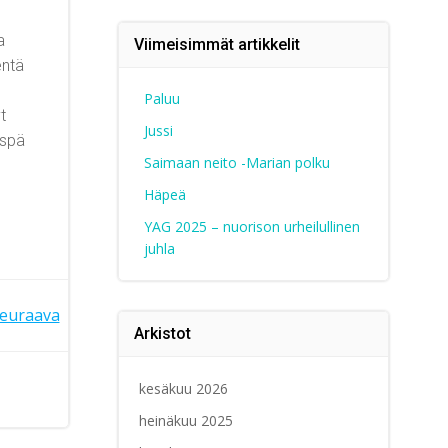
a
Viimeisimmät artikkelit
entä
Paluu
t
Jussi
ispä
Saimaan neito -Marian polku
Häpeä
YAG 2025 – nuorison urheilullinen
juhla
euraava
Arkistot
kesäkuu 2026
heinäkuu 2025