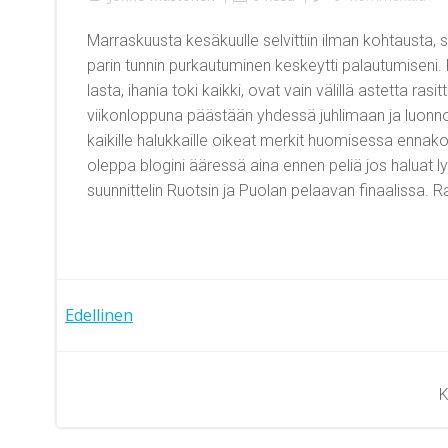
Marraskuusta kesäkuulle selvittiin ilman kohtausta, siitä
parin tunnin purkautuminen keskeytti palautumiseni. 
lasta, ihania toki kaikki, ovat vain välillä astetta ras
viikonloppuna päästään yhdessä juhlimaan ja luonnoll
kaikille halukkaille oikeat merkit huomisessa ennakos
oleppa blogini ääressä aina ennen peliä jos haluat ly
suunnittelin Ruotsin ja Puolan pelaavan finaalissa.
Artikkelien
Edellinen
selaus
K