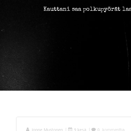
Kauttani saa polkupyörät la
Jonne Mustonen
|
9 kesä
|
0
kommenttia