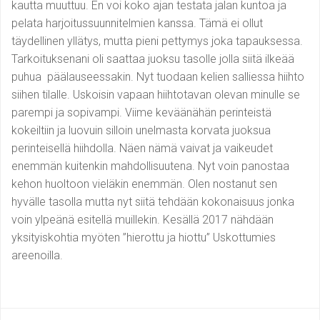
kautta muuttuu. En voi koko ajan testata jalan kuntoa ja
pelata harjoitussuunnitelmien kanssa. Tämä ei ollut
täydellinen yllätys, mutta pieni pettymys joka tapauksessa.
Tarkoituksenani oli saattaa juoksu tasolle jolla siitä ilkeää
puhua päälauseessakin. Nyt tuodaan kelien salliessa hiihto
siihen tilalle. Uskoisin vapaan hiihtotavan olevan minulle se
parempi ja sopivampi. Viime keväänähän perinteistä
kokeiltiin ja luovuin silloin unelmasta korvata juoksua
perinteisellä hiihdolla. Näen nämä vaivat ja vaikeudet
enemmän kuitenkin mahdollisuutena. Nyt voin panostaa
kehon huoltoon vieläkin enemmän. Olen nostanut sen
hyvälle tasolla mutta nyt siitä tehdään kokonaisuus jonka
voin ylpeänä esitellä muillekin. Kesällä 2017 nähdään
yksityiskohtia myöten ”hierottu ja hiottu” Uskottumies
areenoilla.