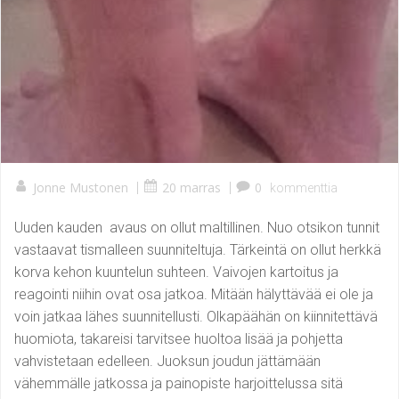
Jonne Mustonen
|
20 marras
|
0
kommenttia
Uuden kauden avaus on ollut maltillinen. Nuo otsikon tunnit
vastaavat tismalleen suunniteltuja. Tärkeintä on ollut herkkä
korva kehon kuuntelun suhteen. Vaivojen kartoitus ja
reagointi niihin ovat osa jatkoa. Mitään hälyttävää ei ole ja
voin jatkaa lähes suunnitellusti. Olkapäähän on kiinnitettävä
huomiota, takareisi tarvitsee huoltoa lisää ja pohjetta
vahvistetaan edelleen. Juoksun joudun jättämään
vähemmälle jatkossa ja painopiste harjoittelussa sitä