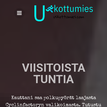
Skip
to
content
VIISITOISTA
TUNTIA
Kauttani saa polkupyörät laajasta
Cyclinfactoryn valikoimasta. Tutustu