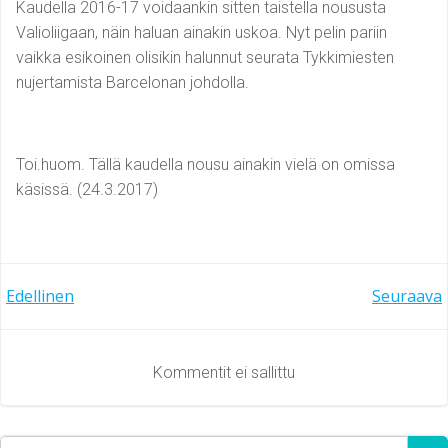
Kaudella 2016-17 voidaankin sitten taistella noususta
Valioliigaan, näin haluan ainakin uskoa. Nyt pelin pariin
vaikka esikoinen olisikin halunnut seurata Tykkimiesten
nujertamista Barcelonan johdolla.
Toi.huom. Tällä kaudella nousu ainakin vielä on omissa
käsissä. (24.3.2017)
Artikkelien
Artikkelien
Edellinen
Seuraava
selaus
selaus
Kommentit ei sallittu
Search