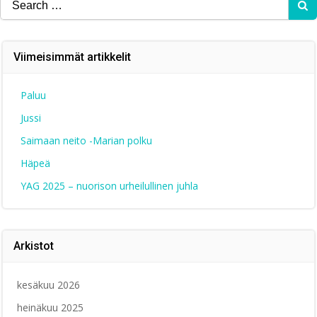
for:
Viimeisimmät artikkelit
Paluu
Jussi
Saimaan neito -Marian polku
Häpeä
YAG 2025 – nuorison urheilullinen juhla
Arkistot
kesäkuu 2026
heinäkuu 2025