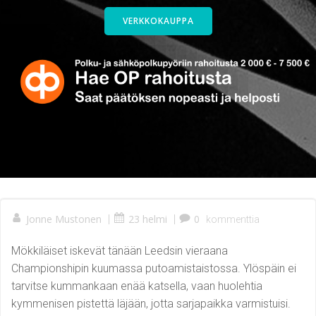
VERKKOKAUPPA
Jonne Mustonen
|
23 helmi
|
0
kommenttia
Mökkiläiset iskevät tänään Leedsin vieraana
Championshipin kuumassa putoamistaistossa. Ylöspäin ei
tarvitse kummankaan enää katsella, vaan huolehtia
kymmenisen pistettä läjään, jotta sarjapaikka varmistuisi.