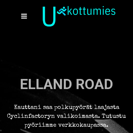
Skip
to
content
ELLAND ROAD
Kauttani saa polkupyörät laajasta
Cyclinfactoryn valikoimasta. Tutustu
pyöriimme verkkokaupassa.