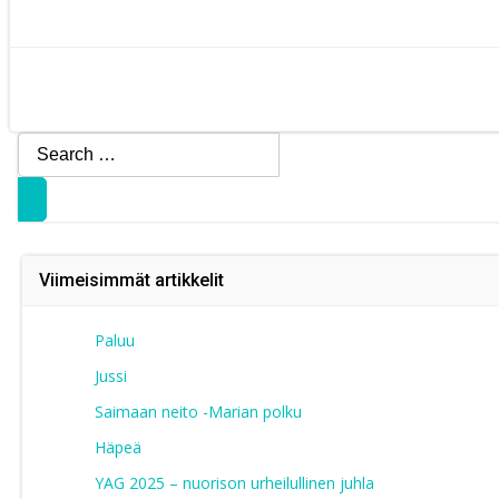
Artikkelien
Artikkelien
selaus
selaus
Search
for:
Viimeisimmät artikkelit
Paluu
Jussi
Saimaan neito -Marian polku
Häpeä
YAG 2025 – nuorison urheilullinen juhla