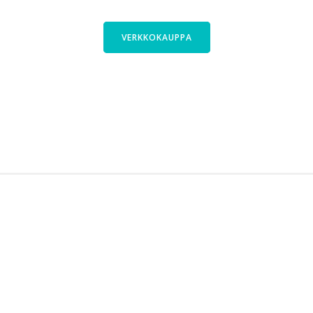
ajasta Cyclinfactoryn valikoimasta. Tutus
VERKKOKAUPPA