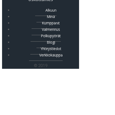
Alkuun
Minä
Kumppanit
Valmennus
Polkupyörät
Blogi
Yhteystiedot
Verkkokauppa
© 2019