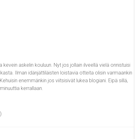
ein askelin kouluun. Nyt jos jollain ilveellä vielä onnistuisi
kasta. Ilman idänjättiläisten loistavia otteita olisin varmaankin
ehuisin enemmänkin jos viitsisivät lukea blogiani. Eipä sillä,
minuuttia kerrallaan.
)