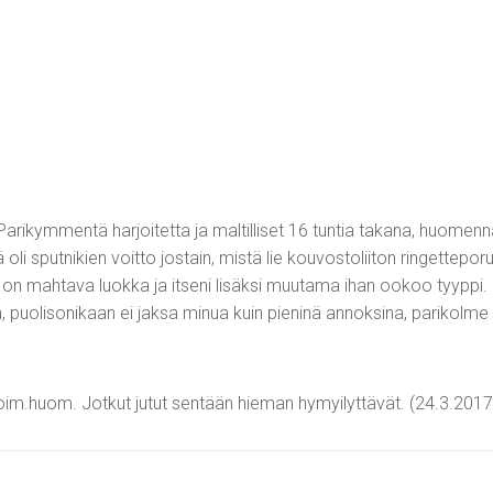
kymmentä harjoitetta ja maltilliset 16 tuntia takana, huomenna kev
oli sputnikien voitto jostain, mistä lie kouvostoliiton ringetteporu
lä on mahtava luokka ja itseni lisäksi muutama ihan ookoo tyyppi. K
 puolisonikaan ei jaksa minua kuin pieninä annoksina, parikolme 
oim.huom. Jotkut jutut sentään hieman hymyilyttävät. (24.3.2017