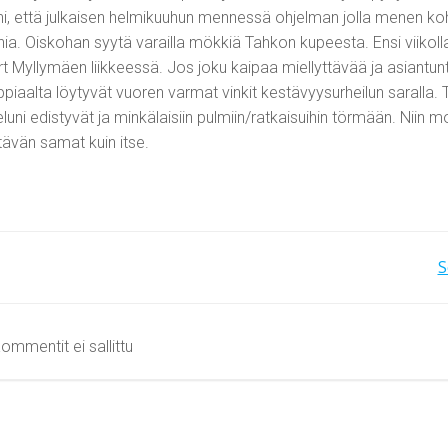
ani, että julkaisen helmikuuhun mennessä ohjelman jolla menen koh
a. Oiskohan syytä varailla mökkiä Tahkon kupeesta. Ensi viikoll
t Myllymäen liikkeessä. Jos joku kaipaa miellyttävää ja asiantu
uppiaalta löytyvät vuoren varmat vinkit kestävyysurheilun saralla. 
eluni edistyvät ja minkälaisiin pulmiin/ratkaisuihin törmään. Niin 
tävän samat kuin itse.
Artikkelien
S
selaus
ommentit ei sallittu