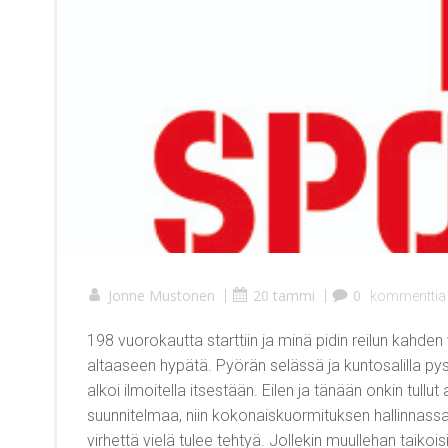
Jonne Mustonen
|
20 tammi
|
0
kommenttia
198 vuorokautta starttiin ja minä pidin reilun kahden
altaaseen hypätä. Pyörän selässä ja kuntosalilla pys
alkoi ilmoitella itsestään. Eilen ja tänään onkin tu
suunnitelmaa, niin kokonaiskuormituksen hallinnas
virhettä vielä tulee tehtyä. Jollekin muullehan taik