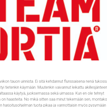
 viikon tauon uinnista. Ei sitä kehdannut flunssaisena nenä tukoss
tyi tietenkin käymään. Muutenkin vaivannut leikattu akillesjänteen
llut altaassa käytyä, juoksemassa sekä uimassa. Kun en ole tehnyt
sa on haasteita. No mikä sitten saa minut tekemään sen, montak
oisin harjoitusohjelman tuota pikaa ja vannottaisin myös pysymään