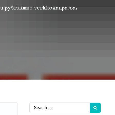
tu pyöriimme verkkokaupassa.
Search
for: