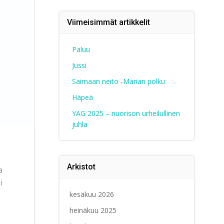
Viimeisimmät artikkelit
Paluu
Jussi
Saimaan neito -Marian polku
Häpeä
YAG 2025 – nuorison urheilullinen
juhla
Arkistot
a
i
kesäkuu 2026
o
heinäkuu 2025