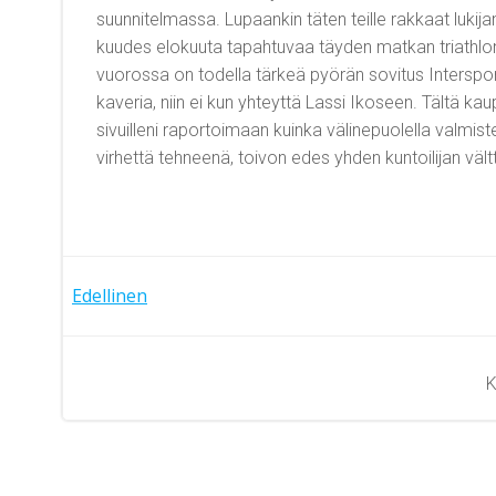
suunnitelmassa. Lupaankin täten teille rakkaat lukij
kuudes elokuuta tapahtuvaa täyden matkan triathloni
vuorossa on todella tärkeä pyörän sovitus Interspor
kaveria, niin ei kun yhteyttä Lassi Ikoseen. Tältä ka
sivuilleni raportoimaan kuinka välinepuolella valmist
virhettä tehneenä, toivon edes yhden kuntoilijan vält
Artikkelien
Edellinen
selaus
K