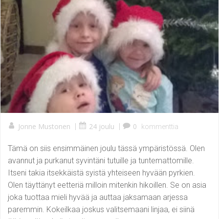
Jonne Mustonen
|
24 joulu
|
0
kommenttia
Tämä on siis ensimmäinen joulu tässä ympäristössä. Olen
avannut ja purkanut syvintäni tutuille ja tuntemattomille.
Itseni takia itsekkäistä syistä yhteiseen hyvään pyrkien.
Olen täyttänyt eetteriä milloin mitenkin hikoillen. Se on asia
joka tuottaa mieli hyvää ja auttaa jaksamaan arjessa
paremmin. Kokeilkaa joskus valitsemaani linjaa, ei siinä