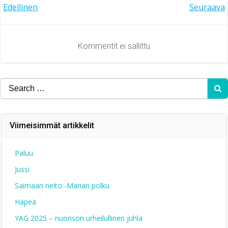
Artikkelien
Artikkelien
Edellinen
Seuraava
selaus
selaus
Kommentit ei sallittu
Search
for:
Viimeisimmät artikkelit
Paluu
Jussi
Saimaan neito -Marian polku
Häpeä
YAG 2025 – nuorison urheilullinen juhla