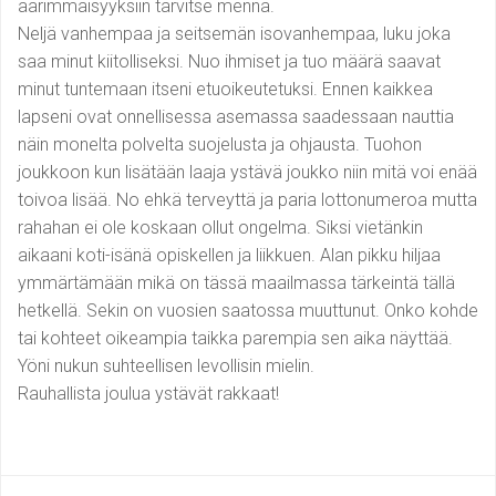
äärimmäisyyksiin tarvitse mennä.
Neljä vanhempaa ja seitsemän isovanhempaa, luku joka
saa minut kiitolliseksi. Nuo ihmiset ja tuo määrä saavat
minut tuntemaan itseni etuoikeutetuksi. Ennen kaikkea
lapseni ovat onnellisessa asemassa saadessaan nauttia
näin monelta polvelta suojelusta ja ohjausta. Tuohon
joukkoon kun lisätään laaja ystävä joukko niin mitä voi enää
toivoa lisää. No ehkä terveyttä ja paria lottonumeroa mutta
rahahan ei ole koskaan ollut ongelma. Siksi vietänkin
aikaani koti-isänä opiskellen ja liikkuen. Alan pikku hiljaa
ymmärtämään mikä on tässä maailmassa tärkeintä tällä
hetkellä. Sekin on vuosien saatossa muuttunut. Onko kohde
tai kohteet oikeampia taikka parempia sen aika näyttää.
Yöni nukun suhteellisen levollisin mielin.
Rauhallista joulua ystävät rakkaat!