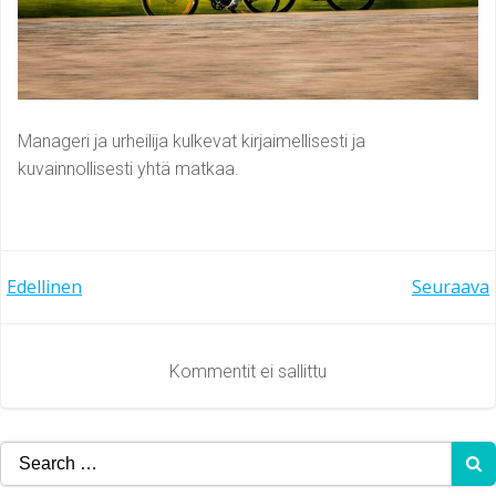
Manageri ja urheilija kulkevat kirjaimellisesti ja
kuvainnollisesti yhtä matkaa.
Artikkelien
Artikkelien
Edellinen
Seuraava
selaus
selaus
Kommentit ei sallittu
Search
for: