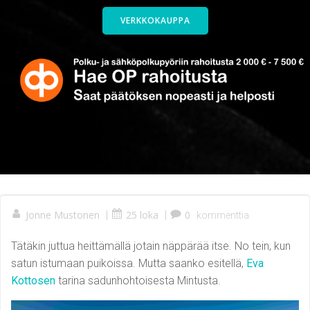
VERKKOKAUPPA
Jonne Mustonen
|
25 loka
|
0
kommenttia
Tätäkin juttua heittämällä jotain näppärää itse. No tein, kun
satun istumaan puikoissa. Mutta saanko esitellä,
Eva
Kottosen
tarina sadunhohtoisesta Mintusta.