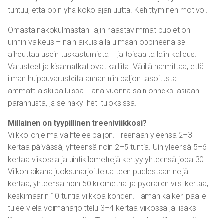
tuntuu, että opin yhä koko ajan uutta. Kehittyminen motivoi.
Omasta näkökulmastani lajin haastavimmat puolet on
uinnin vaikeus – näin aikuisiällä uimaan oppineena se
aiheuttaa usein tuskastumista – ja toisaalta lajin kalleus.
Varusteet ja kisamatkat ovat kalliita. Välillä harmittaa, että
ilman huippuvarusteita annan niin paljon tasoitusta
ammattilaiskilpailuissa. Tänä vuonna sain onneksi asiaan
parannusta, ja se näkyi heti tuloksissa.
Millainen on tyypillinen treeniviikkosi?
Viikko-ohjelma vaihtelee paljon. Treenaan yleensä 2–3
kertaa päivässä, yhteensä noin 2–5 tuntia. Uin yleensä 5–6
kertaa viikossa ja uintikilometrejä kertyy yhteensä jopa 30.
Viikon aikana juoksuharjoittelua teen puolestaan neljä
kertaa, yhteensä noin 50 kilometriä, ja pyöräilen viisi kertaa,
keskimäärin 10 tuntia viikkoa kohden. Tämän kaiken päälle
tulee vielä voimaharjoittelu 3–4 kertaa viikossa ja lisäksi