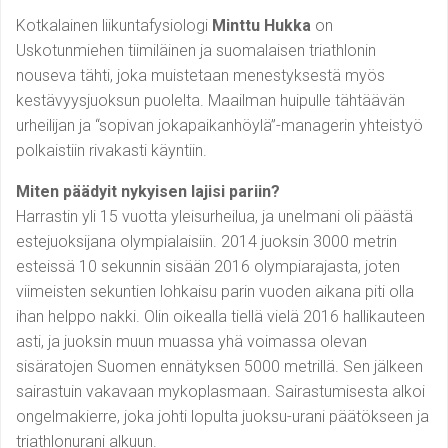
Kotkalainen liikuntafysiologi
Minttu Hukka
on
Uskotunmiehen tiimiläinen ja suomalaisen triathlonin
nouseva tähti, joka muistetaan menestyksestä myös
kestävyysjuoksun puolelta. Maailman huipulle tähtäävän
urheilijan ja “sopivan jokapaikanhöylä”-managerin yhteistyö
polkaistiin rivakasti käyntiin.
Miten päädyit nykyisen lajisi pariin?
Harrastin yli 15 vuotta yleisurheilua, ja unelmani oli päästä
estejuoksijana olympialaisiin. 2014 juoksin 3000 metrin
esteissä 10 sekunnin sisään 2016 olympiarajasta, joten
viimeisten sekuntien lohkaisu parin vuoden aikana piti olla
ihan helppo nakki. Olin oikealla tiellä vielä 2016 hallikauteen
asti, ja juoksin muun muassa yhä voimassa olevan
sisäratojen Suomen ennätyksen 5000 metrillä. Sen jälkeen
sairastuin vakavaan mykoplasmaan. Sairastumisesta alkoi
ongelmakierre, joka johti lopulta juoksu-urani päätökseen ja
triathlonurani alkuun.