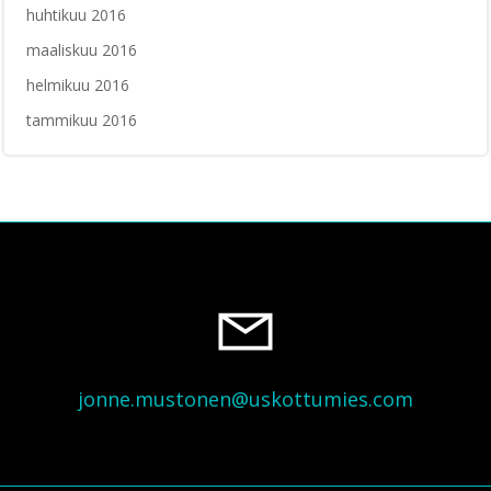
huhtikuu 2016
maaliskuu 2016
helmikuu 2016
tammikuu 2016
jonne.mustonen@uskottumies.com