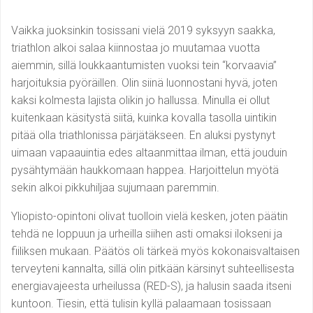
Vaikka juoksinkin tosissani vielä 2019 syksyyn saakka,
triathlon alkoi salaa kiinnostaa jo muutamaa vuotta
aiemmin, sillä loukkaantumisten vuoksi tein “korvaavia”
harjoituksia pyöräillen. Olin siinä luonnostani hyvä, joten
kaksi kolmesta lajista olikin jo hallussa. Minulla ei ollut
kuitenkaan käsitystä siitä, kuinka kovalla tasolla uintikin
pitää olla triathlonissa pärjätäkseen. En aluksi pystynyt
uimaan vapaauintia edes altaanmittaa ilman, että jouduin
pysähtymään haukkomaan happea. Harjoittelun myötä
sekin alkoi pikkuhiljaa sujumaan paremmin.
Yliopisto-opintoni olivat tuolloin vielä kesken, joten päätin
tehdä ne loppuun ja urheilla siihen asti omaksi ilokseni ja
fiiliksen mukaan. Päätös oli tärkeä myös kokonaisvaltaisen
terveyteni kannalta, sillä olin pitkään kärsinyt suhteellisesta
energiavajeesta urheilussa (RED-S), ja halusin saada itseni
kuntoon. Tiesin, että tulisin kyllä palaamaan tosissaan