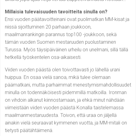
Millaisia tulevaisuuden tavoitteita sinulla on?
Ensi vuoden päätavoitteinani ovat puolimatkan MM-kisat ja
niissä sijoittuminen 20 parhaan joukkoon,
maailmanrankingin parannus top100 -joukkoon, sekä
tämän vuoden Suomen mestaruuden puolustaminen
Turussa. Myös täysipäiväinen urheilu on unelmani, sillä tällä
hetkellä työskentelen osa-aikaisesti.
Viiden vuoden päästä olen toivottavasti jo lähellä urani
huippua. En osaa vielä sanoa, mikä tulee olemaan
päämatkani, mutta parhaimmat menestymismahdollisuudet
minulla on todennäköisesti pidemmillä matkoilla. Ironman
on vihdoin alkanut kiinnostamaan, ja ehkä minut nähdään
viimeistään viiden vuoden päästä Konalla taistelemassa
maailmanmestaruudesta. Toivon, että uraa on jäljellä
ainakin vielä seuraavat kymmenen vuotta, ja MM-mitali on
tietysti päätähtäimenä.