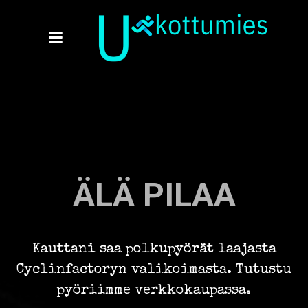
Skip
to
content
ÄLÄ PILAA
Kauttani saa polkupyörät laajasta
Cyclinfactoryn valikoimasta. Tutustu
pyöriimme verkkokaupassa.