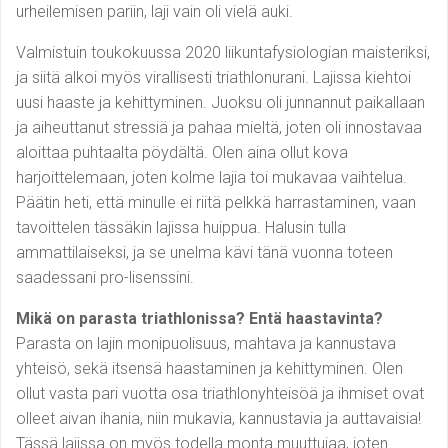
urheilemisen pariin, laji vain oli vielä auki.
Valmistuin toukokuussa 2020 liikuntafysiologian maisteriksi,
ja siitä alkoi myös virallisesti triathlonurani. Lajissa kiehtoi
uusi haaste ja kehittyminen. Juoksu oli junnannut paikallaan
ja aiheuttanut stressiä ja pahaa mieltä, joten oli innostavaa
aloittaa puhtaalta pöydältä. Olen aina ollut kova
harjoittelemaan, joten kolme lajia toi mukavaa vaihtelua.
Päätin heti, että minulle ei riitä pelkkä harrastaminen, vaan
tavoittelen tässäkin lajissa huippua. Halusin tulla
ammattilaiseksi, ja se unelma kävi tänä vuonna toteen
saadessani pro-lisenssini.
Mikä on parasta triathlonissa? Entä haastavinta?
Parasta on lajin monipuolisuus, mahtava ja kannustava
yhteisö, sekä itsensä haastaminen ja kehittyminen. Olen
ollut vasta pari vuotta osa triathlonyhteisöä ja ihmiset ovat
olleet aivan ihania, niin mukavia, kannustavia ja auttavaisia!
Tässä lajissa on myös todella monta muuttujaa, joten