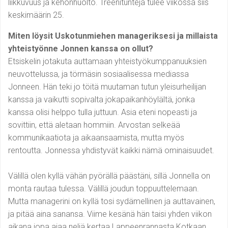
liikkuvuus ja kehonhuolto. Treenitunteja tulee viikossa siis
keskimäärin 25.
Miten löysit Uskotunmiehen manageriksesi ja millaista
yhteistyönne Jonnen kanssa on ollut?
Etsiskelin jotakuta auttamaan yhteistyökumppanuuksien
neuvottelussa, ja törmäsin sosiaalisessa mediassa
Jonneen. Hän teki jo töitä muutaman tutun yleisurheilijan
kanssa ja vaikutti sopivalta jokapaikanhöylältä, jonka
kanssa olisi helppo tulla juttuun. Asia eteni nopeasti ja
sovittiin, että aletaan hommiin. Arvostan selkeää
kommunikaatiota ja aikaansaamista, mutta myös
rentoutta. Jonnessa yhdistyvät kaikki nämä ominaisuudet.
Välillä olen kyllä vähän pyörällä päästäni, sillä Jonnella on
monta rautaa tulessa. Välillä joudun toppuuttelemaan.
Mutta managerini on kyllä tosi sydämellinen ja auttavainen,
ja pitää aina sanansa. Viime kesänä hän taisi yhden viikon
aikana jopa ajaa neljä kertaa Lappeenrannasta Kotkaan…