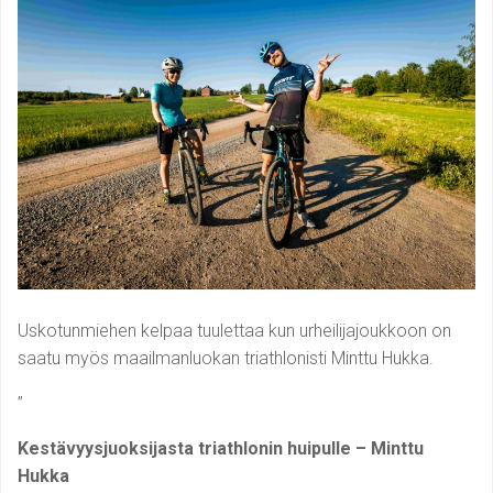
Uskotunmiehen kelpaa tuulettaa kun urheilijajoukkoon on
saatu myös maailmanluokan triathlonisti Minttu Hukka.
”
Kestävyysjuoksijasta triathlonin huipulle – Minttu
Hukka