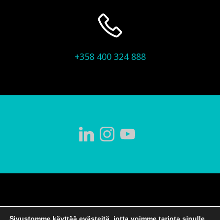
+358 400 324 888
Altivo Oy
© 2026 Uskottumies. Toteutus
Sivustomme käyttää evästeitä, jotta voimme tarjota sinulle