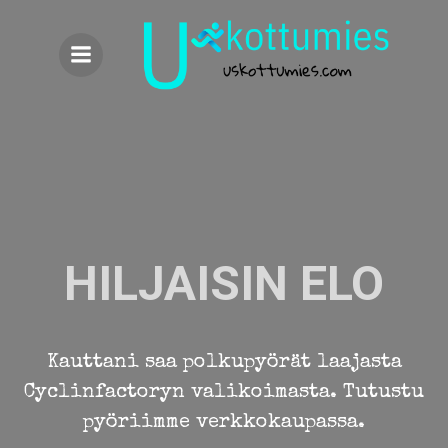
Skip
to
content
HILJAISIN ELO
Kauttani saa polkupyörät laajasta
Cyclinfactoryn valikoimasta. Tutustu
pyöriimme verkkokaupassa.