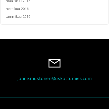
maaliskuu 2016
helmikuu 2016
tammikuu 2016
jonne.mustonen@uskottumies.com