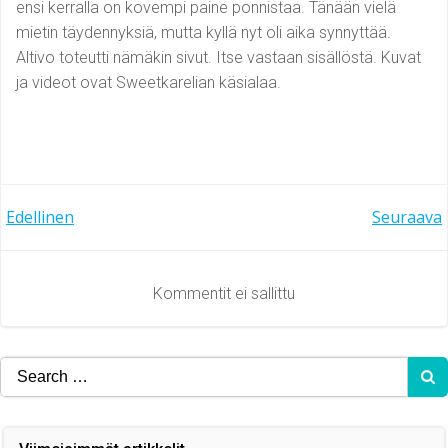
ensi kerralla on kovempi paine ponnistaa. Tänään vielä
mietin täydennyksiä, mutta kyllä nyt oli aika synnyttää.
Altivo toteutti nämäkin sivut. Itse vastaan sisällöstä. Kuvat
ja videot ovat Sweetkarelian käsialaa.
Artikkelien
Artikkelien
Edellinen
Seuraava
selaus
selaus
Kommentit ei sallittu
Search
for: